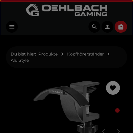
Zum Hauptinhalt springen
Ware
Du bist hier:
Produkte
Kopfhörerständer
Alu Style
Bildergalerie überspringen