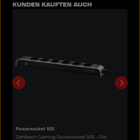
Produktgalerie überspringen
KUNDEN KAUFTEN AUCH
Powersocket 505
A
Oehlbach Gaming Powersocket 505 – Die
O