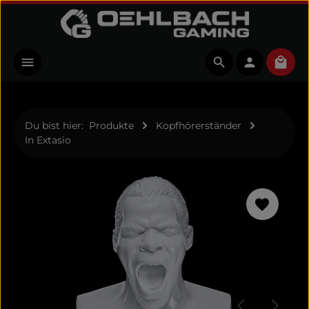
Zum Hauptinhalt springen
Ware
Du bist hier:
Produkte
Kopfhörerständer
In Extasio
Bildergalerie überspringen