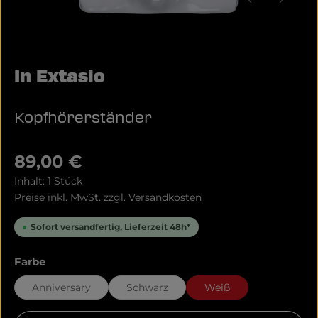
In Extasio
Kopfhörerständer
Regulärer Preis:
89,00 €
Inhalt:
1 Stück
Preise inkl. MwSt. zzgl. Versandkosten
Sofort versandfertig, Lieferzeit 48h*
auswählen
Farbe
Anniversary
Schwarz
Weiß