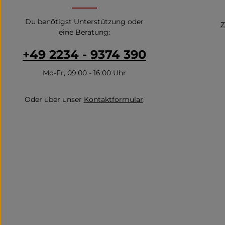
und setzt dein Headset stilvoll in Szene.
Ob auf dem Schreibtisch, im Regal oder
Du benötigst Unterstützung oder
neben deiner Konsole – dieser
Z
eine Beratung:
Kopfhörerständer bringt Ordnung,
Schutz und Ästhetik in dein Gaming-
Battle-Station. Mehr Stil. Mehr Qualität.
+49 2234 - 9374 390
Mehr Gaming – mit Oehlbach!
Mo-Fr, 09:00 - 16:00 Uhr
Oder über unser
Kontaktformular
.