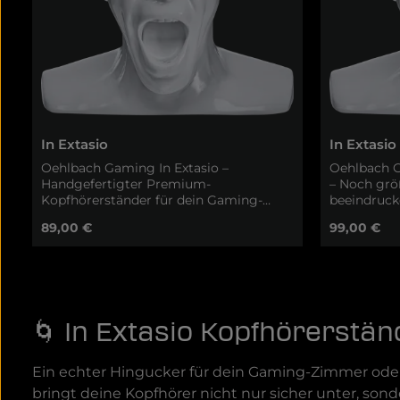
In Extasio
In Extasio
Oehlbach Gaming In Extasio –
Oehlbach G
Handgefertigter Premium-
– Noch grö
Kopfhörerständer für dein Gaming-
beeindruc
HeadsetDein Gaming-Headset ist mehr
In Extasio 
Regulärer Preis:
Regulärer P
89,00 €
99,00 €
als nur ein Accessoire – es ist dein Tor zu
des beliebt
immersiven Welten und taktischer
mehr Präsen
Präzision. Mit dem Oehlbach In Extasio
Ideal für 
erhält dein Headset eine würdige,
Gaming-Hea
In den Warenkorb
stilvolle und sichere Aufbewahrung.
handgefert
Dieser 100 % handgefertigte
nur sichere
🌀 In Extasio Kopfhörerständ
Kopfhörerständer kombiniert
zum Highli
hochwertige Materialien, edles Design
Handwerksk
und maximale Stabilität – ein echtes
Eleganz✔ H
Ein echter Hingucker für dein Gaming-Zimmer oder 
Kunstwerk für dein Gaming-Setup.
Präzision –
Handwerkskunst & Premium-
Unikat✔ Gr
bringt deine Kopfhörer nicht nur sicher unter, sond