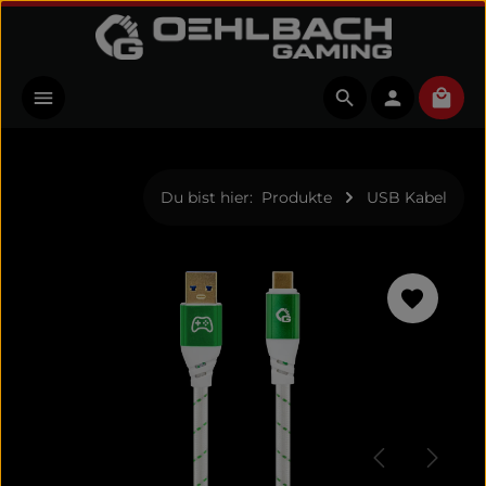
Zum Hauptinhalt springen
Ware
Du bist hier:
Produkte
USB Kabel
Bildergalerie überspringen