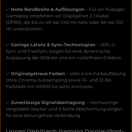
✅
Hohe Bandbreite & Auflösungen
– Für ein flüssiges
Gameplay empfehlen wir DisplayPort 2.1-Kabel
(DP80), die bis zu 4K bei 240 Hz nativ oder 8K bei 120
Hz unterstützen.
✅
Geringe Latenz & Sync-Technologien
– VRR, G-
Sync und FreeSync sorgen für eine dynamische
Anpassung der Bildrate und ein ruckelfreies Erlebnis.
✅
Originalgetreue Farben
– Volle 4:4:4-Farbauflösung
ohne Chroma-Subsampling sowie 10- und 12-Bit
Farbtiefe mit HDR10 für satte Kontraste.
✅
Zuverlässige Signalübertragung
– Hochwertige
vergoldete Stecker und 3-fache Abschirmung sorgen
für eine störungsfreie Verbindung.
Unser Oehlbach Gaming DisplayPort-