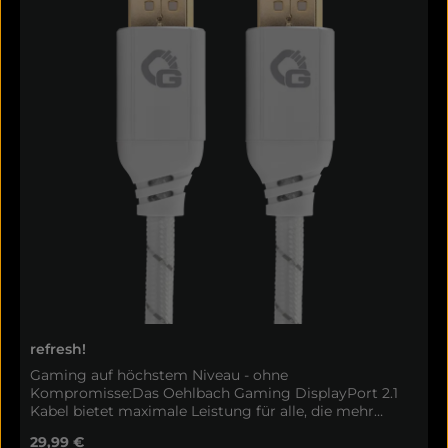
refresh!
Gaming auf höchstem Niveau - ohne
Kompromisse:Das Oehlbach Gaming DisplayPort 2.1
Kabel bietet maximale Leistung für alle, die mehr
wollen. Mit bis zu 80 Gbps Bandbreite (DP80)
Regulärer Preis:
29,99 €
unterstützt es 4K bis zu 240 Hz nativ, 8K bei 120 Hz und