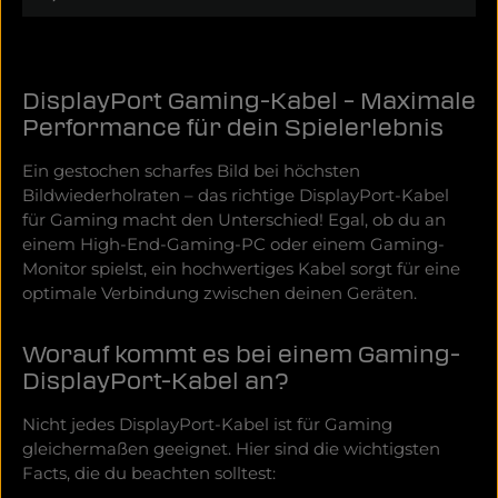
sogar 4K bis 480 Hz via DSC - für flüssiges,
ultrascharfes Gameplay. Erleben Sie vollwertige 10- und
12-Bit Farbtiefe, HDR10 sowie volle 4:4:4-Farbauflösung
- ohne Chroma-Subsampling. Die geringe Latenz
DisplayPort Gaming-Kabel – Maximale
bringt Ihnen den entscheidenden Vorteil im
kompetitiven Gaming. Wie bei allen Oehlbach
Performance für dein Spielerlebnis
Produkten überzeugt auch hier die Qualität: Robuste
Verarbeitung, optimale Abschirmung und volle
Ein gestochen scharfes Bild bei höchsten
Unterstützung für VRR, G-Sync und FreeSync sorgen
Bildwiederholraten – das richtige DisplayPort-Kabel
für eine stabile Verbindung - egal bei welcher
Auflösung. Zukunftssicher und kompromisslos - dieses
für Gaming macht den Unterschied! Egal, ob du an
Kabel ist bereit für die neuesten Grafikkarten und
einem High-End-Gaming-PC oder einem Gaming-
Monitore.
Monitor spielst, ein hochwertiges Kabel sorgt für eine
optimale Verbindung zwischen deinen Geräten.
Worauf kommt es bei einem Gaming-
DisplayPort-Kabel an?
Nicht jedes DisplayPort-Kabel ist für Gaming
gleichermaßen geeignet. Hier sind die wichtigsten
Facts, die du beachten solltest: