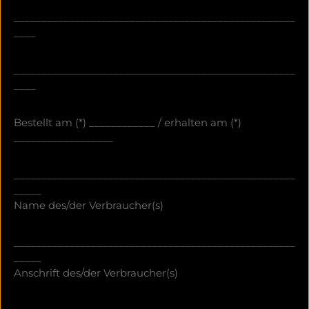
___________________________________________________
____
___________________________________________________
____
Bestellt am (*) ____________ / erhalten am (*)
__________________
___________________________________________________
_____
Name des/der Verbraucher(s)
___________________________________________________
_____
Anschrift des/der Verbraucher(s)