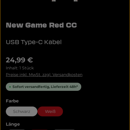
New Game Red CC
USB Type-C Kabel
Regulärer Preis:
24,99 €
Inhalt:
1 Stück
Preise inkl. MwSt. zzgl. Versandkosten
Sofort versandfertig, Lieferzeit 48h*
auswählen
Farbe
Schwarz
Weiß
auswählen
Länge