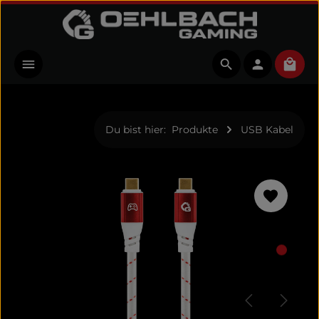
Zum Hauptinhalt springen
Ware
Du bist hier:
Produkte
USB Kabel
Bildergalerie überspringen