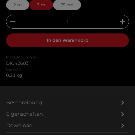
2 m
3 m
75 cm
Produkt Anzahl: Gib den gewünschten Wert ein 
In den Warenkorb
Produktnummer:
D1C42603
Gewicht:
0.23 kg
Beschreibung
Eigenschaften
Download