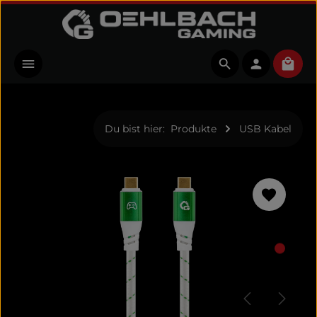
Zum Hauptinhalt springen
Ware
Du bist hier:
Produkte
USB Kabel
Bildergalerie überspringen