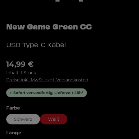
New Game Green CC
USB Type-C Kabel
Regulärer Preis:
14,99 €
Inhalt:
1 Stück
Preise inkl. MwSt. zzgl. Versandkosten
Sofort versandfertig, Lieferzeit 48h*
auswählen
Farbe
Schwarz
Weiß
auswählen
Länge