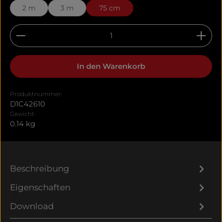
2 m
3 m
75 cm
Produkt Anzahl: Gib den gewünschten Wert ein 
In den Warenkorb
Produktnummer:
D1C42610
Gewicht:
0.14 kg
Beschreibung
Eigenschaften
Download