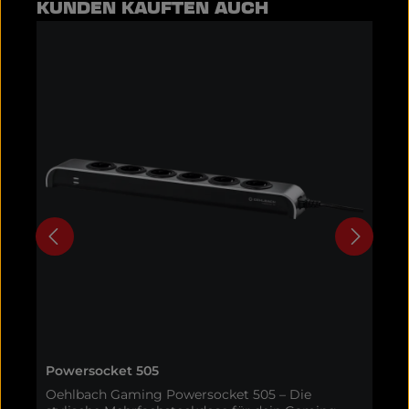
Produktgalerie überspringen
KUNDEN KAUFTEN AUCH
Powersocket 505
A
Oehlbach Gaming Powersocket 505 – Die
O