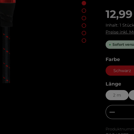
Regulärer Pr
12,99
Inhalt:
1 Stüc
Preise inkl. 
Sofort vers
ausw
Farbe
Schwarz
ausw
Länge
2 m
Produkt
Produktnumm