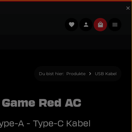
Du hast 0 Produkte auf dem 
Warenkorb en
Du bist hier:
Produkte
USB Kabel
 Game Red AC
ype-A - Type-C Kabel