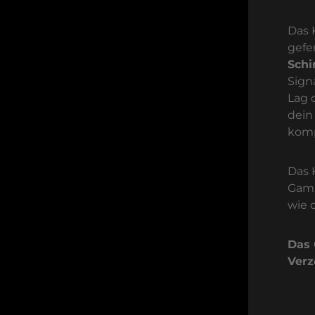
Das 
gefe
Sch
Sign
Lag 
dein
komp
Das 
Gami
wie 
Das 
Verz