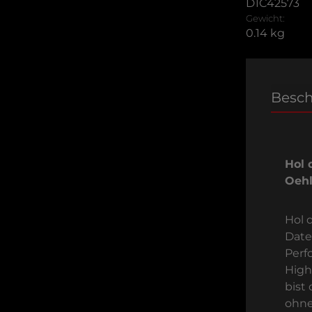
D1C42573
Gewicht:
0.14 kg
Besc
Hol 
Oehl
Hol d
Date
Perf
High
bist
ohne