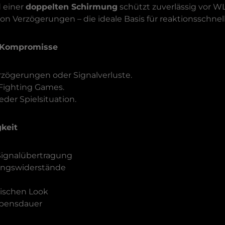
 einer
doppelten Schirmung
schützt zuverlässig vor W
von Verzögerungen – die ideale Basis für reaktionsschne
e Kompromisse
rzögerungen oder Signalverluste.
 Fighting Games.
eder Spielsituation.
keit
 Signalübertragung
angswiderstände
ylischen Look
ebensdauer