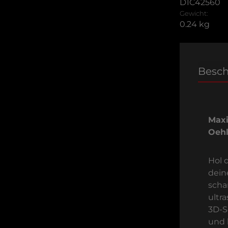
D1C42560
Gewicht:
0.24 kg
Besc
Max
Oeh
Hol 
dein
scha
ultr
3D-S
und 