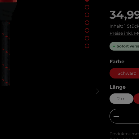
Regulärer Pr
34,9
Inhalt:
1 Stüc
Preise inkl. 
Sofort vers
ausw
Farbe
Schwarz
ausw
Länge
2 m
Produkt
Produktnumm