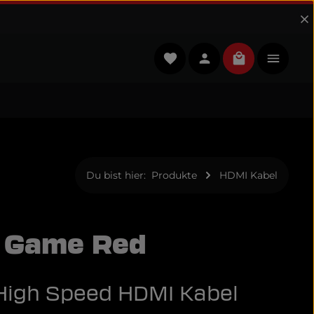
Du hast 0 Produkte auf dem 
Warenkorb en
Du bist hier:
Produkte
HDMI Kabel
 Game Red
 High Speed HDMI Kabel