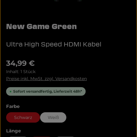
New Game Green
Ultra High Speed HDMI Kabel
Regulärer Preis:
34,99 €
Inhalt:
1 Stück
Preise inkl. MwSt. zzgl. Versandkosten
Sofort versandfertig, Lieferzeit 48h*
auswählen
Farbe
Schwarz
Weiß
auswählen
Länge