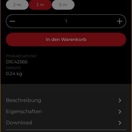
2 m
3 m
5 m
Produkt Anzahl: Gib den gewünschten Wert ein 
In den Warenkorb
Produktnummer:
D1C42566
Gewicht:
0.24 kg
Beschreibung
Eigenschaften
Download