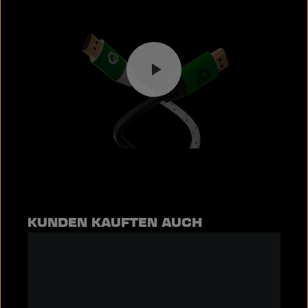
Video abspielen
Produktgalerie überspringen
KUNDEN KAUFTEN AUCH